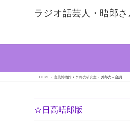
コ
ナ
ン
ビ
ラジオ話芸人・晤郎さ
テ
ゲ
ン
ー
ツ
シ
へ
ョ
ス
ン
キ
に
ッ
移
プ
動
HOME
言葉博物館
外郎売研究室
外郎売～台詞
☆日高晤郎版