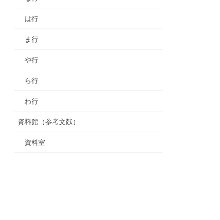
は行
ま行
や行
ら行
わ行
資料館（参考文献）
資料室