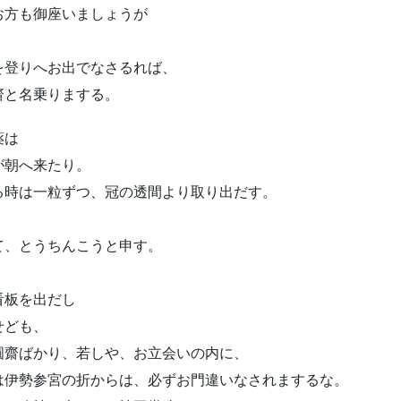
お方も御座いましょうが
を登りへお出でなさるれば、
齋と名乗りまする。
薬は
が朝へ来たり。
る時は一粒ずつ、冠の透間より取り出だす。
て、とうちんこうと申す。
看板を出だし
せども、
圓齋ばかり、若しや、お立会いの内に、
は伊勢参宮の折からは、必ずお門違いなされまするな。