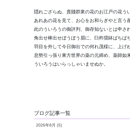
隠れござらぬ、貴賤群衆の花のお江戸の花う
あれあの花を見て、お心をお和らぎやと言う
此のういろうの御評判、御存知ないとは申さ
角出せ棒出せぼうぼう眉に、臼杵擂鉢ばちば
羽目を外して今日御出での何れ茂様に、上げ
息勢引っ張り東方世界の薬の元締め、薬師如
ういろうはいらっしゃいませぬか。
ブログ記事一覧
2026年8月 (5)