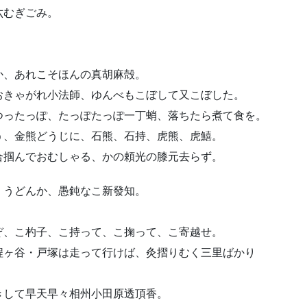
六むぎごみ。
か、あれこそほんの真胡麻殻。
おきゃがれ小法師、ゆんべもこぼして又こぼした。
つったっぽ、たっぽたっぽ一丁蛸、落ちたら煮て食を。
う、金熊どうじに、石熊、石持、虎熊、虎鱚。
合掴んでおむしゃる、かの頼光の膝元去らず。
、うどんか、愚鈍なこ新發知。
ぞ、こ杓子、こ持って、こ掬って、こ寄越せ。
程ヶ谷・戸塚は走って行けば、灸摺りむく三里ばかり
きして早天早々相州小田原透頂香。