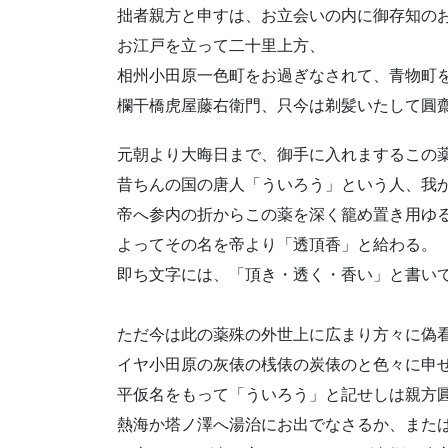
拙者親方と申すは、お立会いの内に御存知の
お江戸を立って二十里上方、
相州小田原一色町をお過ぎなされて、青物町
欄干橋虎屋藤右衛門、只今は剃髪いたして圓
元朝より大晦日まで、御手に入れまするこの
昔ちんの国の唐人「ういろう」という人、我
帝へ参内の折からこの薬を深く籠め置き用ゆ
よってその名を帝より「透頂香」と給わる。
即ち文字には、「頂き・透く・香い」と書い
ただ今は此の薬殊の外世上に広まり方々に偽
イヤ小田原の灰俵の桟俵の炭俵のと色々に申
平仮名をもって「ういろう」と記せしは親方
熱海か塔ノ澤へ湯治にお出でなさるか、また