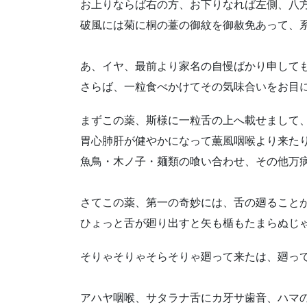
お上りならば右の方、お下りなれば左側、八
破風には菊に桐の薹の御紋を御赦免あって、
あ、イヤ、最前より家名の自慢ばかり申して
さらば、一粒食べかけてその気味合いをお目
まずこの薬、斯様に一粒舌の上へ載せまして
胃心肺肝が健やかになって薫風咽喉より来た
魚鳥・木ノ子・麺類の喰い合わせ、その他万
さてこの薬、第一の奇妙には、舌の廻ること
ひょっと舌が廻り出すと矢も楯もたまらぬじ
そりゃそりゃそらそりゃ廻って来たは、廻っ
アハヤ咽喉、サタラナ舌にカ牙サ歯音、ハマ