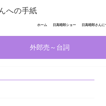
んへの手紙
ホーム
日高晤郎ショー
日高晤郎さんに
外郎売～台詞