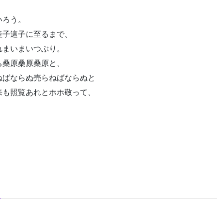
いろう。
産子這子に至るまで、
れまいまいつぶり。
ち桑原桑原桑原と、
ねばならぬ売らねばならぬと
来も照覧あれとホホ敬って、