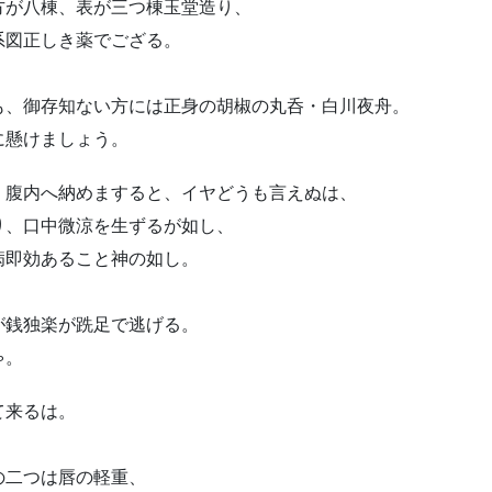
方が八棟、表が三つ棟玉堂造り、
系図正しき薬でござる。
も、御存知ない方には正身の胡椒の丸呑・白川夜舟。
に懸けましょう。
、腹内へ納めますると、イヤどうも言えぬは、
り、口中微涼を生ずるが如し、
病即効あること神の如し。
が銭独楽が跣足で逃げる。
ゃ。
て来るは。
の二つは唇の軽重、