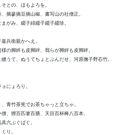
こそとの、ほもよろを。
蒡、摘蓼摘豆摘山椒、書写山の社僧正。
なまがみ、繻子緋繻子繻子繻珍。
子嘉兵衛親かへえ。
貴様の脚絆も皮脚絆、我らが脚絆も皮脚絆。
と縫うて、ぬうてちょとぶんだせ、河原撫子野石竹。
。
ジョにょろり。
ょ、青竹茶筅でお茶ちゃっと立ちゃ。
小僧、狸百匹箸百膳、天目百杯棒八百本。
馬具六ぶぐばぐ。
くくり。