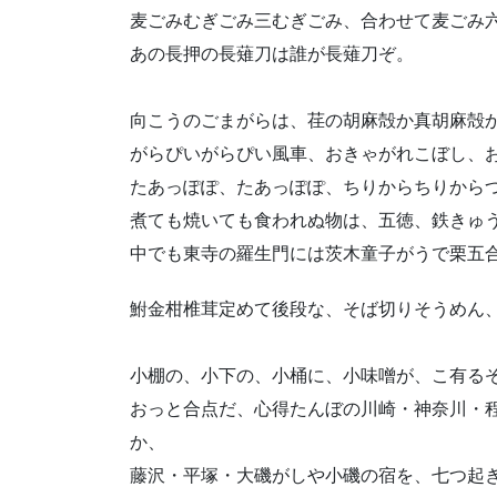
麦ごみむぎごみ三むぎごみ、合わせて麦ごみ
あの長押の長薙刀は誰が長薙刀ぞ。
向こうのごまがらは、荏の胡麻殻か真胡麻殻
がらぴいがらぴい風車、おきゃがれこぼし、
たあっぽぽ、たあっぽぽ、ちりからちりから
煮ても焼いても食われぬ物は、五徳、鉄きゅ
中でも東寺の羅生門には茨木童子がうで栗五
鮒金柑椎茸定めて後段な、そば切りそうめん
小棚の、小下の、小桶に、小味噌が、こ有る
おっと合点だ、心得たんぼの川崎・神奈川・
か、
藤沢・平塚・大磯がしや小磯の宿を、七つ起