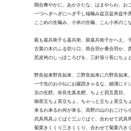
開合爽やかに、あかさたな、はまやらわ、お
一つへぎへぎにへぎ干し端噛み盆豆盆米盆牛
こごめの生噛み、小米の生噛、こん小米のこ
親も嘉兵衛子も嘉兵衛、親嘉兵衛子かへえ、
古栗の木のふる切り口、雨合羽か番合羽か、
尻皮袴のしっぽころびを、三針張り長にちょ
野良如来野良如来、三野良如来に六野良如来
一寸先のお小仏にお蹴躓きゃるな、細溝にド
京の生鱈、奈良生真名鰹、ちょと四五貫目。
御茶立ちょ茶立ちょ、ちゃっと立ちょ茶立ち
来るわ来るわ何が来る、高野の山のおこけら
武具馬具ぶぐばぐ三ぶぐばぐ、合わせて武具
菊栗きくくり三きくくり、合わせて菊栗六き