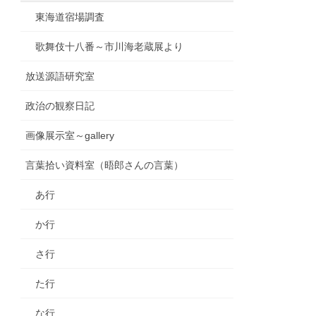
東海道宿場調査
歌舞伎十八番～市川海老蔵展より
放送源語研究室
政治の観察日記
画像展示室～gallery
言葉拾い資料室（晤郎さんの言葉）
あ行
か行
さ行
た行
な行