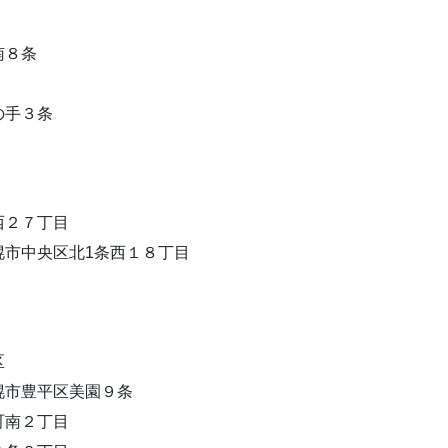
南８条
の手３条
西２７丁目
市中央区北1条西１８丁目
区
幌市豊平区美園９条
町南２丁目