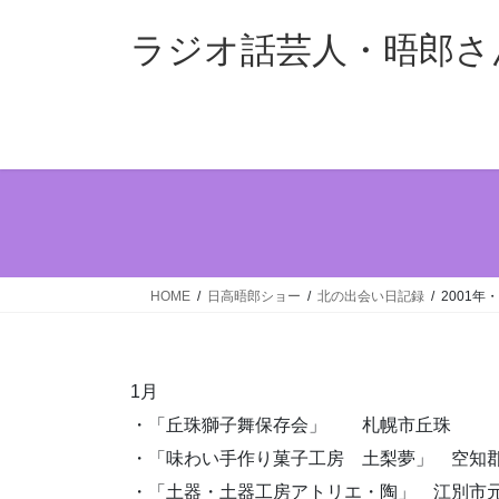
コ
ナ
ン
ビ
ラジオ話芸人・晤郎さ
テ
ゲ
ン
ー
ツ
シ
へ
ョ
ス
ン
キ
に
ッ
移
プ
動
HOME
日高晤郎ショー
北の出会い日記録
2001年
1月
・「丘珠獅子舞保存会」 札幌市丘珠
・「味わい手作り菓子工房 土梨夢」 空知
・「土器・土器工房アトリエ・陶」 江別市