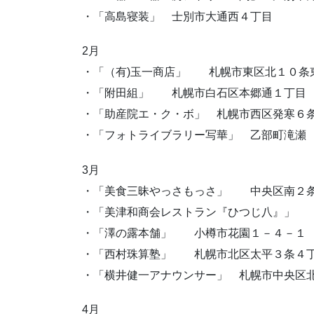
・「高島寝装」 士別市大通西４丁目
2月
・「（有)玉一商店」 札幌市東区北１０条
・「附田組」 札幌市白石区本郷通１丁目
・「助産院エ・ク・ボ」 札幌市西区発寒６
・「フォトライブラリー写華」 乙部町滝瀬
3月
・「美食三昧やっさもっさ」 中央区南２
・「美津和商会レストラン『ひつじ八』」 
・「澤の露本舗」 小樽市花園１－４－１
・「西村珠算塾」 札幌市北区太平３条４
・「横井健一アナウンサー」 札幌市中央区北
4月