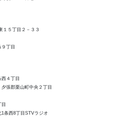
東１５丁目２－３３
条９丁目
条西４丁目
夕張郡栗山町中央２丁目
丁目
1条西8丁目STVラジオ