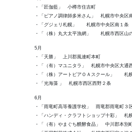
・「匠伽藍」 小樽市住吉町
・「ピアノ調律師多米さん」 札幌市中央区
・「グジェリ札幌」 札幌市中央区南１条
・「（株）丸大太平漁網」 札幌市西区山
5月
・「天勝」 上川郡風連町本町
・「（有）マユニタラ」 札幌市中央区大通
・「（株）アートピアＯＡスクール」 札幌
・「光海藻 」 札幌市西区西野２条
6月
・「雨竜町高等養護学校」 雨竜郡雨竜町３
・「ハンディ・クラフトショップ十彩」 札
・「（有）やまぐち醗酵食品」 中川郡本別