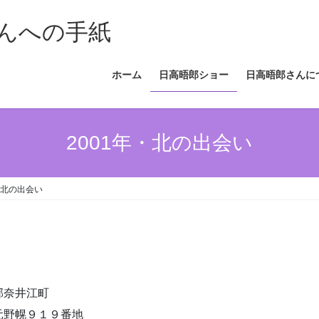
んへの手紙
ホーム
日高晤郎ショー
日高晤郎さんに
2001年・北の出会い
・北の出会い
郡奈井江町
元野幌９１９番地