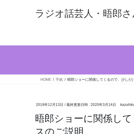
コ
ナ
ン
ビ
ラジオ話芸人・晤郎さ
テ
ゲ
ン
ー
ツ
シ
へ
ョ
ス
ン
キ
に
ッ
移
プ
動
HOME
手紙
晤郎ショーに関係してくるので、少しだ
2019年12月13日
/ 最終更新日時 :
2020年3月14日
kazuhik
晤郎ショーに関係して
スのご説明