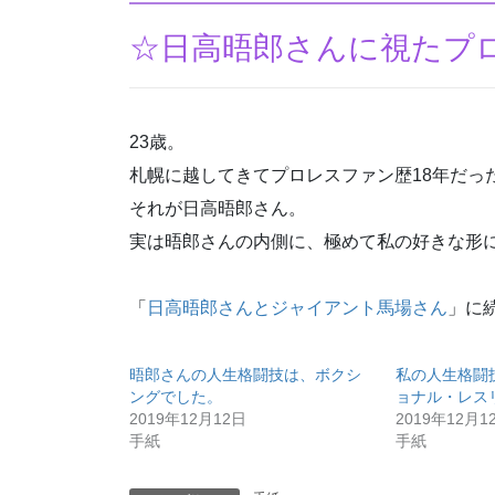
☆日高晤郎さんに視たプ
23歳。
札幌に越してきてプロレスファン歴18年だっ
それが日高晤郎さん。
実は晤郎さんの内側に、極めて私の好きな形
「
日高晤郎さんとジャイアント馬場さん
」に
晤郎さんの人生格闘技は、ボクシ
私の人生格闘
ングでした。
ョナル・レス
2019年12月12日
2019年12月1
手紙
手紙