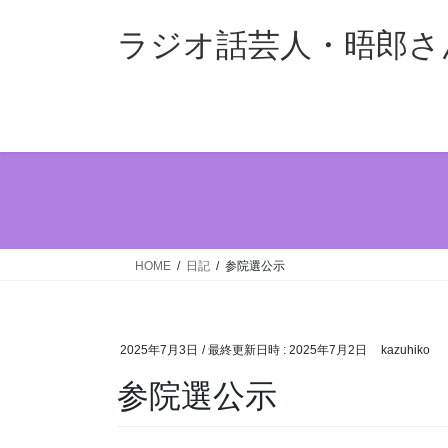
コ
ナ
ン
ビ
ラジオ話芸人・晤郎さ
テ
ゲ
ン
ー
ツ
シ
へ
ョ
ス
ン
キ
に
ッ
移
プ
動
HOME
日記
参院選公示
2025年7月3日
/ 最終更新日時 :
2025年7月2日
kazuhiko
参院選公示