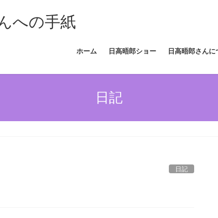
んへの手紙
ホーム
日高晤郎ショー
日高晤郎さんに
日記
日記