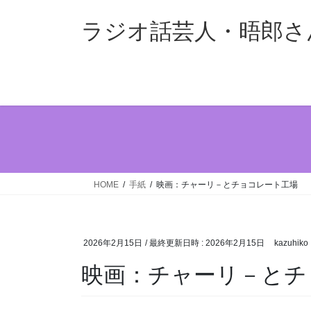
コ
ナ
ン
ビ
ラジオ話芸人・晤郎さ
テ
ゲ
ン
ー
ツ
シ
へ
ョ
ス
ン
キ
に
ッ
移
プ
動
HOME
手紙
映画：チャーリ－とチョコレート工場
2026年2月15日
/ 最終更新日時 :
2026年2月15日
kazuhiko
映画：チャーリ－とチ