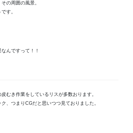
、その周囲の風景。
うです。
景なんですって！！
の皮むき作業をしているリスが多数おります。
ック、つまりCGだと思いつつ見ておりました。
。
。