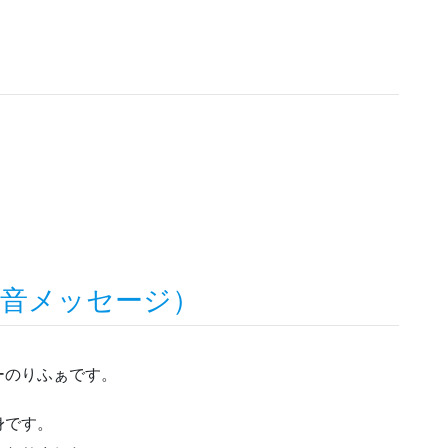
録音メッセージ）
ーのりふぁです。
身です。