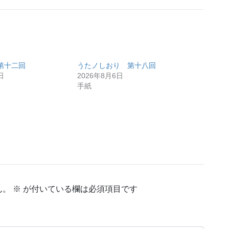
第十二回
うたノしおり 第十八回
日
2026年8月6日
手紙
ん。
※
が付いている欄は必須項目です