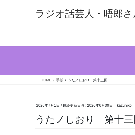
コ
ナ
ン
ビ
ラジオ話芸人・晤郎さ
テ
ゲ
ン
ー
ツ
シ
へ
ョ
ス
ン
キ
に
ッ
移
プ
動
HOME
手紙
うたノしおり 第十三回
2026年7月1日
/ 最終更新日時 :
2026年6月30日
kazuhiko
うたノしおり 第十三