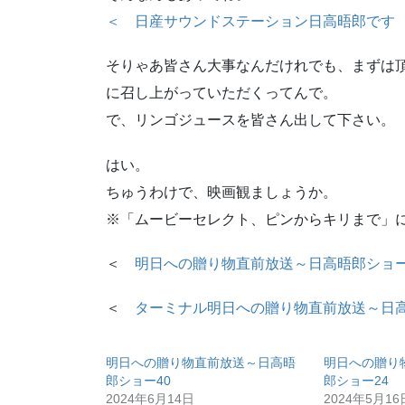
＜ 日産サウンドステーション日高晤郎です 1
そりゃあ皆さん大事なんだけれでも、まずは
に召し上がっていただくってんで。
で、リンゴジュースを皆さん出して下さい。
はい。
ちゅうわけで、映画観ましょうか。
※「ムービーセレクト、ピンからキリまで」
＜
明日への贈り物直前放送～日高晤郎ショー
＜
ターミナル明日への贈り物直前放送～日
明日への贈り物直前放送～日高晤
明日への贈り
郎ショー40
郎ショー24
2024年6月14日
2024年5月16