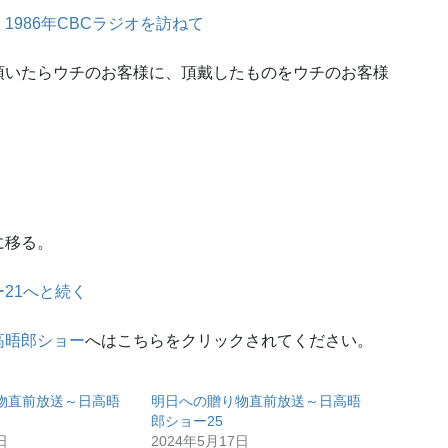
986年CBCラジオを訪ねて
頂いたらウチのお客様に、頂戴したものをウチのお客様
に移る。
21へと続く
高晤郎ショー
へはこちらをクリックされてください。
物直前放送～日高晤
明日への贈り物直前放送～日高晤
郎ショー25
日
2024年5月17日