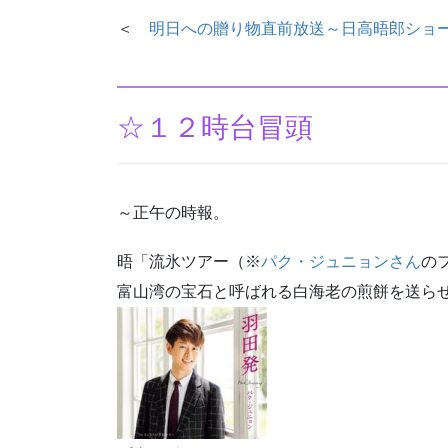
＜
明日への贈り物直前放送～日高晤郎ショー
☆１２時台冒頭
～正午の時報。
晤「流氷ツアー（※
パク・ジュニョンさん
の
富山湾の宝石と呼ばれる白海老の煎餅を送ら