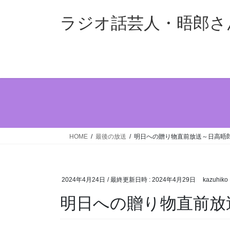
コ
ナ
ン
ビ
ラジオ話芸人・晤郎さ
テ
ゲ
ン
ー
ツ
シ
へ
ョ
ス
ン
キ
に
ッ
移
プ
動
HOME
最後の放送
明日への贈り物直前放送～日高晤郎
2024年4月24日
/ 最終更新日時 :
2024年4月29日
kazuhiko
明日への贈り物直前放