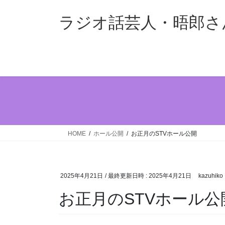
コ
ナ
ン
ビ
ラジオ話芸人・晤郎さ
テ
ゲ
ン
ー
ツ
シ
へ
ョ
ス
ン
キ
に
ッ
移
プ
動
HOME
ホール公開
お正月のSTVホール公開
2025年4月21日
/ 最終更新日時 :
2025年4月21日
kazuhiko
お正月のSTVホール公