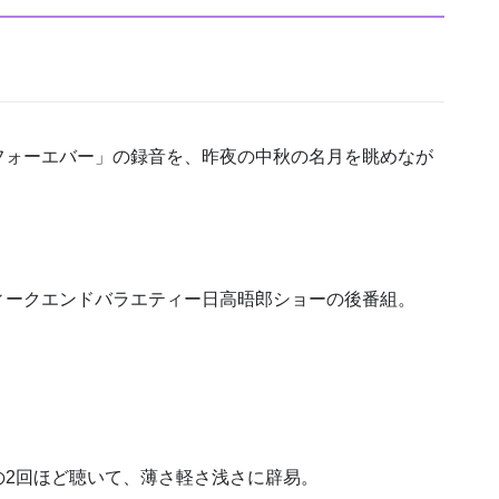
フォーエバー」の録音を、昨夜の中秋の名月を眺めなが
。
ィークエンドバラエティー日高晤郎ショーの後番組。
の2回ほど聴いて、薄さ軽さ浅さに辟易。