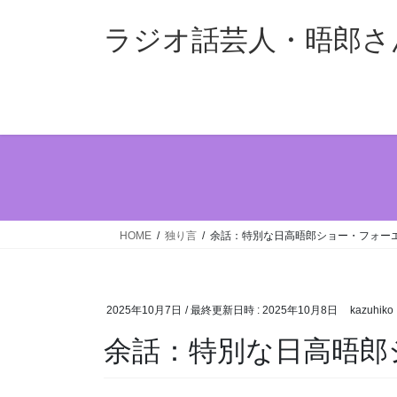
コ
ナ
ン
ビ
ラジオ話芸人・晤郎さ
テ
ゲ
ン
ー
ツ
シ
へ
ョ
ス
ン
キ
に
ッ
移
プ
動
HOME
独り言
余話：特別な日高晤郎ショー・フォー
2025年10月7日
/ 最終更新日時 :
2025年10月8日
kazuhiko
余話：特別な日高晤郎