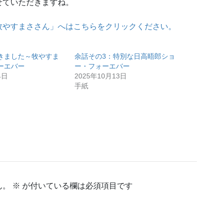
せていただきますね。
牧やすまささん」へはこちらをクリックください。
きました～牧やすま
余話その3：特別な日高晤郎ショ
ーエバー
ー・フォーエバー
4日
2025年10月13日
手紙
ん。
※
が付いている欄は必須項目です