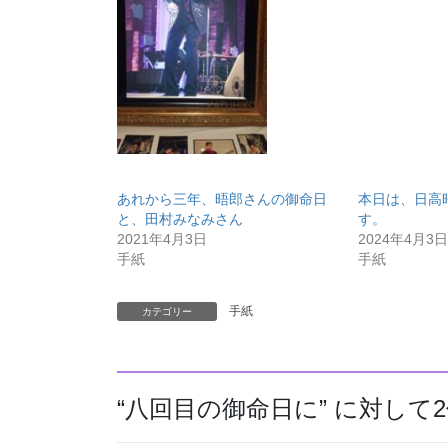
あれから三年、晤郎さんの御命日
本日は、日高
と、田村みなみさん
す。
2021年4月3日
2024年4月3日
手紙
手紙
手紙
カテゴリー
“
八回目の御命日に
” に対し