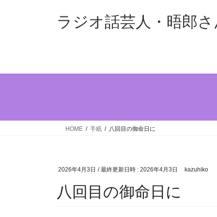
コ
ナ
ン
ビ
ラジオ話芸人・晤郎さ
テ
ゲ
ン
ー
ツ
シ
へ
ョ
ス
ン
キ
に
ッ
移
プ
動
HOME
手紙
八回目の御命日に
2026年4月3日
/ 最終更新日時 :
2026年4月3日
kazuhiko
八回目の御命日に