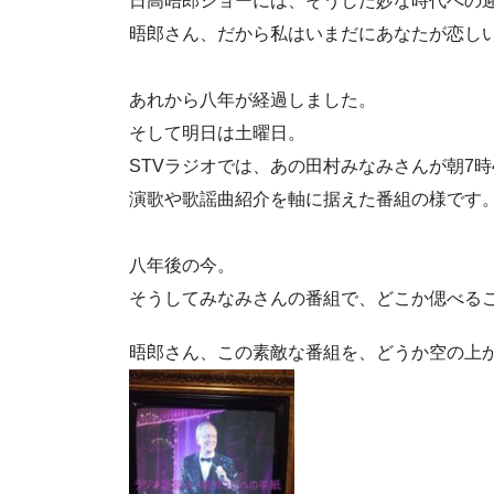
日高晤郎ショーには、そうした妙な時代への
晤郎さん、だから私はいまだにあなたが恋し
あれから八年が経過しました。
そして明日は土曜日。
STVラジオでは、あの田村みなみさんが朝7時
演歌や歌謡曲紹介を軸に据えた番組の様です
八年後の今。
そうしてみなみさんの番組で、どこか偲べる
晤郎さん、この素敵な番組を、どうか空の上