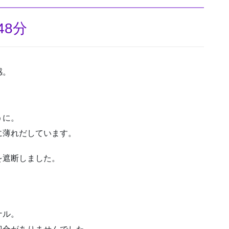
48分
感。
うに。
に薄れだしています。
を遮断しました。
ナル。