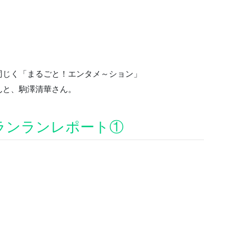
同じく「まるごと！エンタメ～ション」
んと、駒澤清華さん。
ランランレポート①
」