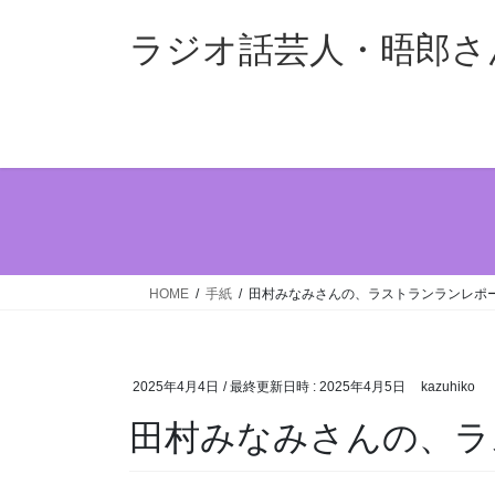
コ
ナ
ン
ビ
ラジオ話芸人・晤郎さ
テ
ゲ
ン
ー
ツ
シ
へ
ョ
ス
ン
キ
に
ッ
移
プ
動
HOME
手紙
田村みなみさんの、ラストランランレポ
2025年4月4日
/ 最終更新日時 :
2025年4月5日
kazuhiko
田村みなみさんの、ラ