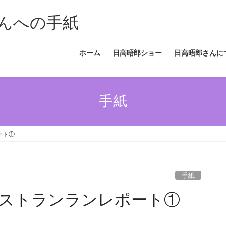
んへの手紙
ホーム
日高晤郎ショー
日高晤郎さんに
手紙
ート①
手紙
ストランランレポート①